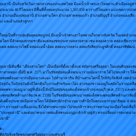
ทุมธานี เป็นจังหวัดในภาคกลางของประเทศไทย มีแม่น้ำเจ้าพระยาไหลผ่าน ตัวเมืองอยู่ห่
ประมาณ 46 กิโลเมตร มีพื้นที่ทั้งหมดประมาณ 1,565.856 ตารางกิโลเมตร แบ่งเขตการปกค
อ อำเภอเมืองปทุมธานี อำเภอสามโคก อำเภอลาดหลุมเเก้ว อำเภอธัญบุรี อำเภอหนองเสือ
ง และอำเภอลำลูกกา
่วนใหญ่เป็นที่ราบลุ่มอันอุดมสมบูรณ์ มีแม่น้ำเจ้าพระยาไหลผ่านใจกลางจังหวัด ในเขตอำเภ
มโคก มีลำคลองธรรมชาติและคลองชลประทานหลายสาย เช่น คลองควาย คลองเชียงราก
ตย คลองบางโพธิ์ คลองแม่น้ำอ้อม คลองบางหลวง คลองรังสิตประยูรศักดิ์ คลองรพีพัฒน
ุมธานีเดิมชื่อ “เมืองสามโคก” เป็นเมืองที่ตั้งมาตั้งแต่ สมัยกรุงศรีอยุธยา ในแผ่นดินของส
ราสาททอง เมื่อปี พ.ศ. 2175 มาในรัชสมัยสมเด็จพระนารายณ์มหาราช ได้โปรดเกล้าฯ ให้
กอพยพต้อนมาจากเมืองเมาะตะมะ ไปทำมาหากิน ที่บ้านสามโคกนี้ ใกล้กับวัดสิงห์ เขตอำเ
จจุบัน ในปัจจุบันยังมีโคกดินโบราณสำหรับเผาโอ่ง อ่างของชาวมอญในสมัยโบราณเหลืออย
พยพชาวมอญ มาอยู่ที่เมืองนี้ ยังมีในสมัยของสมเด็จพระเจ้ากรุงธนบุรี (พ.ศ. 2317) และพ
ะพุทธเลิศหล้านภาลัย (พ.ศ. 2358) ในรัชสมัยของพระบาทสมเด็จพระพุทธเลิศหล้านภาลัยนั
ได้เสด็จประพาสเมืองสามโคก ได้มีพสกนิกรจำนวนมากสำนึกในพระมหากรุณาธิคุณ นำดอ
กล้าฯ ถวายอย่างเนืองแน่น จึงได้ทรงพระกรุณาโปรดเกล้าฯ พระราชทานนามเมืองใหม่เพื่อให้
“ประทุมธานี” และต่อมาพระบาทสมเด็จพระมงกุฏเกล้าเจ้าอยู่หัว ทรงเปลี่ยนการสะกดนาม
มธานี”
 :
ติดกับจังหวัดพระนครศรีอยุธยา และสระบุรี