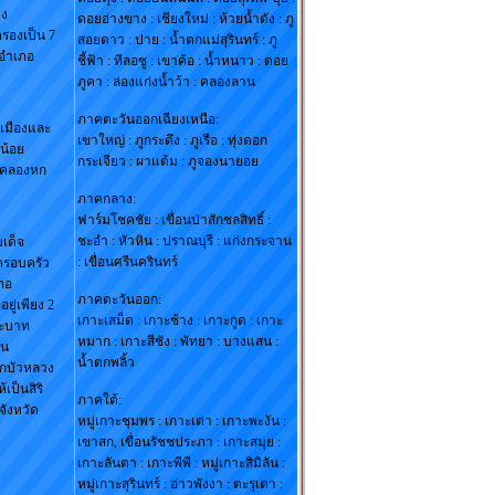
าง
ดอยอ่างขาง : เชียงใหม่ : ห้วยน้ำดัง : ภู
รองเป็น 7
สอยดาว : ปาย : น้ำตกแม่สุรินทร์ : ภู
 อำเภอ
ชี้ฟ้า : ทีลอซู : เขาค้อ : น้ำหนาว : ดอย
ภูคา : ล่องแก่งน้ำว้า : คลองลาน
ภาคตะวันออกเฉียงเหนือ:
อเมืองและ
เขาใหญ่ : ภูกระดึง : ภูเรือ : ทุ่งดอก
น้อย
กระเจียว : ผาแต้ม : ภูจองนายอย
์ คลองหก
ภาคกลาง:
ฟาร์มโชคชัย : เขื่อนป่าสักชลสิทธิ์ :
ชะอำ : หัวหิน : ปราณบุรี : แก่งกระจาน
มเด็จ
: เขื่อนศรีนครินทร์
ครอบครัว
ภอ
ภาคตะวันออก:
ู่เพียง 2
เกาะเสม็ด : เกาะช้าง : เกาะกูด : เกาะ
ระบาท
หมาก : เกาะสีชัง : พัทยา : บางแสน :
้น
น้ำตกพลิ้ว
กบัวหลวง
เป็นสิริ
ภาคใต้:
จังหวัด
หมู่เกาะชุมพร : เกาะเต่า : เกาะพะงัน :
เขาสก, เขื่อนรัชชประภา : เกาะสมุย :
เกาะลันตา : เกาะพีพี : หมู่เกาะสิมิลัน :
หมู่เกาะสุรินทร์ : อ่าวพังงา : ตะรุเตา :