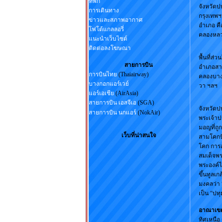
ที่พัก
จังหวัดป
การเดินทาง
กรุงเทพฯ
ข่าวและสภาพอากาศ
อำเภอ คื
โฟโต้แกลลอรี่
คลองหลว
แนะนำเว็บไซต์
ติดต่อลงโฆษณา
พื้นที่ส
สายการบิน
อำเภอสา
การบินไทย
(Thaiairway)
คลองบางเ
บางกอกแอร์เวย์
วา ฯลฯ
แอร์เอเชีย
(AirAsia)
สายการบิน เอสจีเอ
(SGA)
จังหวัดปท
สายการบิน นกแอร์
(NokAir)
พระเจ้าป
มอญที่ถู
เว็บที่น่าสนใจ
สามโคกปั
โคก การอ
สมเด็จพร
พระองค์
ขึ้นทูลเ
มงคลว่า 
เป็น “ปทุ
อาณาเขต
ทิศเหนือ