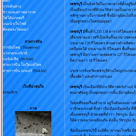
ที่พัก
เพชรบุรี
เป็นจังหวัดในภาคกลางที่ตั้งอยู่ริ
การเดินทาง
เป็นเมืองเก่าแก่ที่มีประวัติความเป็นมายาว
ข่าวและสภาพอากาศ
หลักฐานทางโบราณคดี ซึ่งมีอายุย้อนไปถึงส
โฟโต้แกลลอรี่
เมืองลูกหลวงในสมัยอยุธยา
แนะนำเว็บไซต์
ติดต่อลงโฆษณา
เพชรบุรี
มีพื้นที่ 6,255.138 ตารางกิโลเมต
เทือกเขาตะนาวศรีเป็นเส้นกั้นอาณาเขตระ
สายการบิน
ประมาณ 120 กิโลเมตร ส่วนทางด้านทิศตะว
การบินไทย
(Thaiairway)
เหนือจดใต้ ประมาณ 80 กิโลเมตร พื้นที่ของ
บางกอกแอร์เวย์
เพชรบุรี มีความยาวตลอดสาย 227 กิโลเมต
แอร์เอเชีย
(AirAsia)
มีความยาว 18 กิโลเมตร
สายการบิน โอเรียนท์ไทย
สายการบิน นกแอร์
(NokAir)
ประชากรจังหวัดเพชรบุรีส่วนใหญ่ประกอบ
เลี้ยงสัตว์ และทำการประมง
เว็บที่น่าสนใจ
เพชรบุรี
เป็นเมืองที่มีประวัติศาสตร์เก่าแก่
ธรรมจักร
คนอาศัยอยู่ เป็นชุมชนถาวรนั้น มีอายุย้อน
ในยุคที่ขอมเรืองอำนาจ อยู่ในดินแดนบางส่ว
ภาพ
จารึกพระขรรค์ ที่กล่าวถึงเมืองเมืองหนึ่ง ที่
เมืองเพชรบุรี ด้วยเหตุที่คำว่า วัชรปุระ นั้น
ก็มีความหมายเหมือนกัน ดังนั้น วัชรปุระ กับ
ชื่อเมืองเพชรบุรีนี้ จะมีที่มาจากอะไรหรือ ม