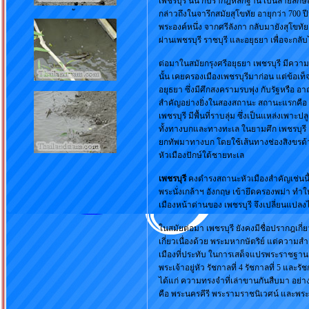
เพชรบุรี นั้น ก็ปรากฎหลักฐาน เป็นลายลักษณ์
กล่าวถึงในจารึกสมัยสุโขทัย อายุกว่า 700 ป
พระองค์หนึ่ง จากศรีลังกา กลับมายังสุโขทัย
ผ่านเพชรบุรี ราชบุรี และอยุธยา เพื่อจะกลับ
ต่อมาในสมัยกรุงศรีอยุธยา เพชรบุรี มีความ
นั้น เคยครองเมืองเพชรบุรีมาก่อน แต่ข้อเท
อยุธยา ซึ่งมีศึกสงครามรบพุ่ง กับรัฐหรือ อาณ
สำคัญอย่างยิ่งในสองสถานะ สถานะแรกคือ 
เพชรบุรี มีพื้นที่ราบลุ่ม ซึ่งเป็นแหล่งเพาะปล
ทั้งทางบกและทางทะเล ในยามศึก เพชรบุรี เ
ยกทัพมาทางบก โดยใช้เส้นทางช่องสิงขรด้าน
หัวเมืองปักษ์ใต้ชายทะเล
เพชรบุรี
คงดำรงสถานะหัวเมืองสำคัญเช่นนี้
พระนั่งเกล้าฯ อังกฤษ เข้ายึดครองพม่า ทำใ
เมืองหน้าด่านของ เพชรบุรี จึงเปลี่ยนแปลง
ในสมัยต่อมา เพชรบุรี ยังคงมีชื่อปรากฎเกี่
เกี่ยวเนื่องด้วย พระมหากษัตริย์ แต่ควา
เมืองที่ประทับ ในการเสด็จแปรพระราชฐาน 
พระเจ้าอยู่หัว รัชกาลที่ 4 รัชกาลที่ 5 และรั
ได้แก่ ความทรงจำที่เล่าขานกันสืบมา อย่
คือ พระนครคีรี พระรามราชนิเวศน์ และพระรา