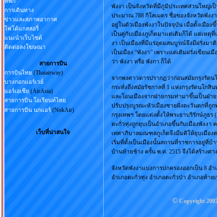
ที่พัก
พังงา เป็นจังหวัดที่มีภูมิประเทศส่วนใหญ่เป
การเดินทาง
ประมาณ 788 กิโลเมตร ชื่อของจังหวัดพังงานั
ข่าวและสภาพอากาศ
อยู่ในตัวเมืองพังงาในปัจจุบัน เมื่อตั้งเมืองข
โฟโต้แกลลอรี่
เป็นคู่กับเมืองภูเก็ตมาแต่เดิมก็ได้ แต่เหตุ
แนะนำเว็บไซต์
งา เป็นเมืองที่มีแร่อุดมสมบูรณ์จึงมีฝรั่งมา
ติดต่อลงโฆษณา
เป็นเมือง “พังงา” เพราะแต่เดิมฝรั่งเขียน
ว่า พังงา หรือ พังกา ก็ได้
สายการบิน
การบินไทย
(Thaiairway)
จากพงศาวดารปรากฏว่าก่อนสมัยกรุงรัตนโกสิน
บางกอกแอร์เวย์
กระทั่งถึงสมัยรัชกาลที่ 1 แห่งกรุงรัตนโกสินท
แอร์เอเชีย
(AirAsia)
และโอนเมืองจากฝ่ายกรมท่ามาขึ้นเป็นฝ่ายก
สายการบิน โอเรียนท์ไทย
ปรับปรุงบูรณะหัวเมืองชายฝั่งตะวันตกที่ถูกพ
สายการบิน นกแอร์
(NokAir)
กรุงเทพฯ โดยแต่งตั้งให้พระยาบริรักษ์ภูธร
ตะกั่วทุ่งถูกยุบเป็นอำเภอขึ้นกับเมืองพังงา 
เว็บที่น่าสนใจ
เทศาภิบาลมณฑลภูเก็ตจึงมีมติให้ยุบเมืองตะก
เริ่มที่ตั้งเป็นเมืองนั้นสถานที่ราชการอยู่ท
บ้านท้ายช้าง ครั้น พ.ศ. 2515 จึงได้สร้างศ
จังหวัดพังงาแบ่งการปกครองออกเป็น 8 อำเ
อำเภอตะกั่วทุ่ง อำเภอตะกั่วป่า อำเภอท้
©
Copyright 20